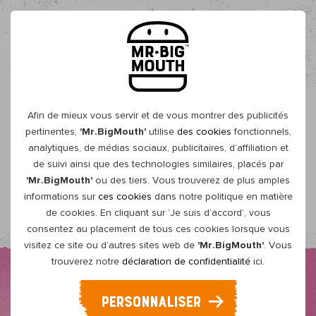
BE-FR
Afin de mieux vous servir et de vous montrer des publicités
Overzicht
pertinentes,
'Mr.BigMouth'
utilise
des cookies
fonctionnels,
analytiques, de médias sociaux, publicitaires, d’affiliation et
BURGER DE CÉLERI-RAVE
de suivi ainsi que des technologies similaires, placés par
'Mr.BigMouth'
ou des tiers. Vous trouverez de plus amples
CROUSTILLANT
informations sur
ces cookies
dans notre politique en matière
de cookies. En cliquant sur ‘Je suis d’accord’, vous
consentez au placement de tous ces cookies lorsque vous
visitez ce site ou d’autres sites web de
'Mr.BigMouth'
. Vous
trouverez notre
déclaration de confidentialité
ici.
PERSONNALISER