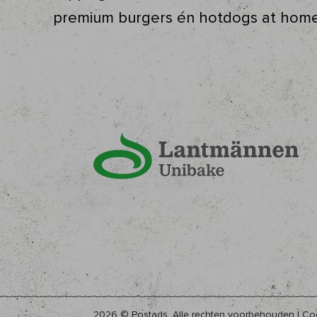
premium burgers én hotdogs at home
2026 ©
Postads
.
Alle rechten voorbehouden
|
Co