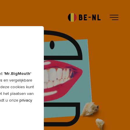
BE-NL
akt
'Mr.BigMouth'
es
en vergelijkbare
 deze cookies kunt
et het plaatsen van
indt u onze
privacy