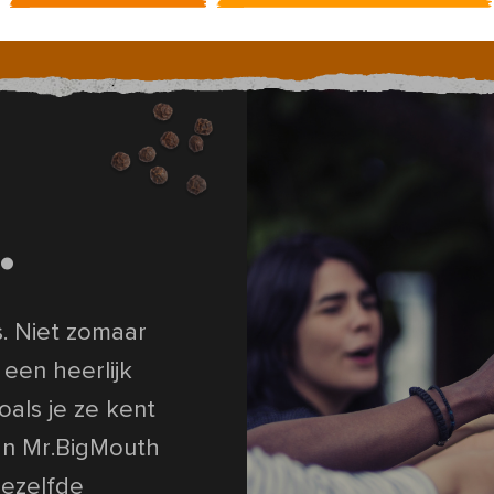
.
s. Niet zomaar
een heerlijk
als je ze kent
van Mr.BigMouth
iezelfde