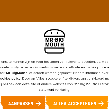
jn
ienst te kunnen zijn en voor het tonen van relevante advertenties, ma
gMouth
onele, analytische, social media, advertentie, affiliate en tracking
cooki
door
'Mr.BigMouth'
of derden worden geplaatst. Nadere informatie over
ookies policy
. Door op "Alles accepteren" te klikken, gaat u akkoord m
bij bezoek aan deze site of andere websites van
'Mr.BigMouth'
. Hier v
statement
verklaring.
AANPASSEN
ALLES ACCEPTEREN