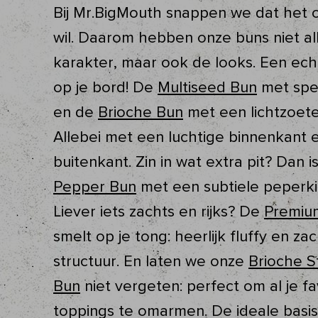
Bij Mr.BigMouth snappen we dat het 
wil. Daarom hebben onze buns niet al
karakter, maar ook de looks. Een ec
op je bord! De
Multiseed Bun
met spe
en de
Brioche Bun
met een lichtzoet
Allebei met een luchtige binnenkant 
buitenkant. Zin in wat extra pit? Dan 
Pepper Bun
met een subtiele peperkic
Liever iets zachts en rijks? De
Premiu
smelt op je tong: heerlijk fluffy en za
structuur. En laten we onze
Brioche S
Bun
niet vergeten: perfect om al je fa
toppings te omarmen. De ideale basis