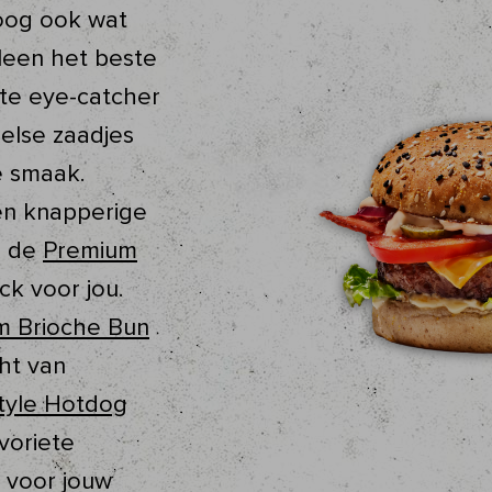
oog ook wat
leen het beste
hte eye-catcher
else zaadjes
e smaak.
en knapperige
is de
Premium
k voor jou.
m Brioche Bun
cht van
tyle Hotdog
voriete
 voor jouw