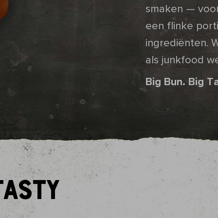
smaken — voor
een flinke port
ingrediënten. 
als junkfood we
Big Bun. Big Ta
ASTY